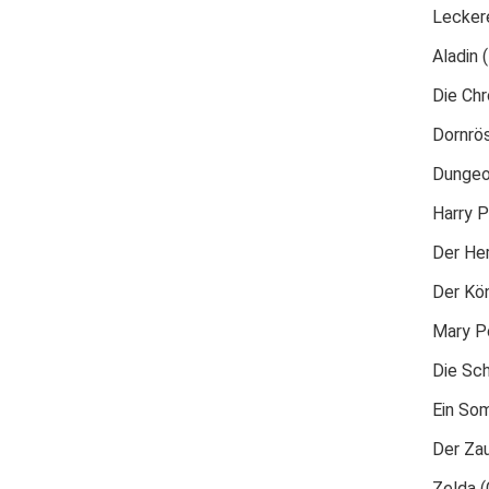
Leckere
Aladin 
Die Ch
Dornrö
Dungeo
Harry P
Der Her
Der Kön
Mary P
Die Sch
Ein So
Der Za
Zelda (