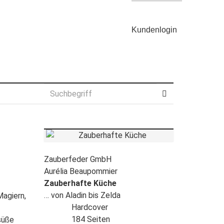
Kunden
login
Zauberfeder GmbH
Aurélia Beaupommier
Zauberhafte Küche
… von Aladin bis Zelda
Magiern,
Hardcover
184 Seiten
süße