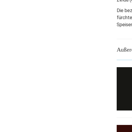
Die be
fürcht
Speisen
Außer