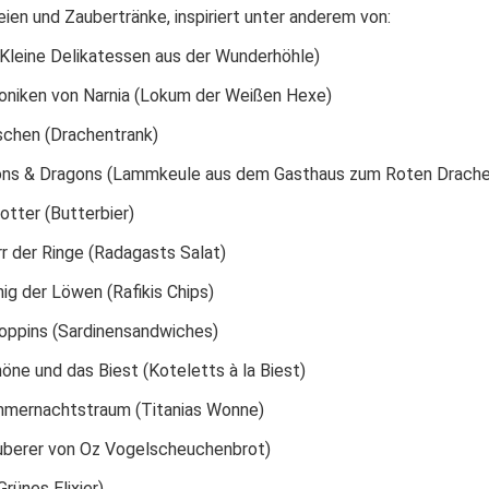
ien und Zaubertränke, inspiriert unter anderem von:
(Kleine Delikatessen aus der Wunderhöhle)
roniken von Narnia (Lokum der Weißen Hexe)
schen (Drachentrank)
ns & Dragons (Lammkeule aus dem Gasthaus zum Roten Drache
otter (Butterbier)
r der Ringe (Radagasts Salat)
ig der Löwen (Rafikis Chips)
oppins (Sardinensandwiches)
öne und das Biest (Koteletts à la Biest)
mmernachtstraum (Titanias Wonne)
uberer von Oz Vogelscheuchenbrot)
Grünes Elixier)