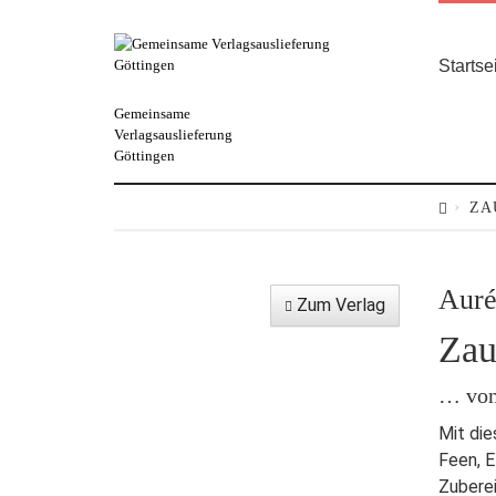
Startse
Gemeinsame
Verlagsauslieferung
Göttingen
ZA
Auré
Zum Verlag
Zau
… von
Mit die
Feen, E
Zuberei