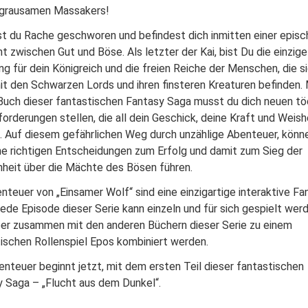
 grausamen Massakers!
t du Rache geschworen und befindest dich inmitten einer epis
t zwischen Gut und Böse. Als letzter der Kai, bist Du die einzige
g für dein Königreich und die freien Reiche der Menschen, die s
it den Schwarzen Lords und ihren finsteren Kreaturen befinden. 
Buch dieser fantastischen Fantasy Saga musst du dich neuen tö
orderungen stellen, die all dein Geschick, deine Kraft und Weish
. Auf diesem gefährlichen Weg durch unzählige Abenteuer, könn
ne richtigen Entscheidungen zum Erfolg und damit zum Sieg der
heit über die Mächte des Bösen führen.
nteuer von „Einsamer Wolf“ sind eine einzigartige interaktive Fa
Jede Episode dieser Serie kann einzeln und für sich gespielt wer
ber zusammen mit den anderen Büchern dieser Serie zu einem
ischen Rollenspiel Epos kombiniert werden.
nteuer beginnt jetzt, mit dem ersten Teil dieser fantastischen
 Saga – „Flucht aus dem Dunkel“.