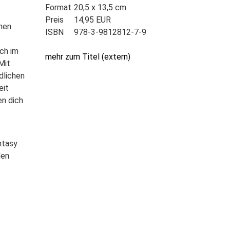
Format
20,5 x 13,5 cm
Preis
14,95 EUR
chen
ISBN
978-3-9812812-7-9
ich im
mehr zum Titel (extern)
Mit
dlichen
eit
en dich
ntasy
den