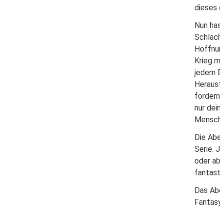
dieses
Nun has
Schlach
Hoffnun
Krieg m
jedem 
Herausf
fordern
nur dei
Mensch
Die Abe
Serie. 
oder a
fantast
Das Abe
Fantasy