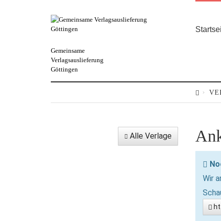
Startse
Gemeinsame
Verlagsauslieferung
Göttingen
VE
Ank
Alle Verlage
No
Wir a
Schau
ht